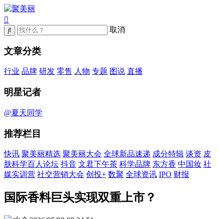
取消
文章分类
行业
品牌
研发
零售
人物
专题
图说
直播
明星记者
@夏天同学
推荐栏目
快讯
聚美丽精选
聚美丽大会
全球新品速递
成分特辑
谈资
皮
肤科学百人论坛
抖音
文君下午茶
科学品牌
东方香
中国妆
社
媒实训营
社交营销大会
创投+
数聚
全球资讯
IPO
财报
国际香料巨头实现双重上市？