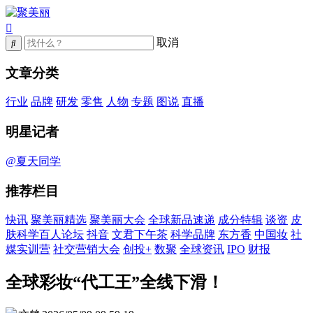
取消
文章分类
行业
品牌
研发
零售
人物
专题
图说
直播
明星记者
@夏天同学
推荐栏目
快讯
聚美丽精选
聚美丽大会
全球新品速递
成分特辑
谈资
皮
肤科学百人论坛
抖音
文君下午茶
科学品牌
东方香
中国妆
社
媒实训营
社交营销大会
创投+
数聚
全球资讯
IPO
财报
全球彩妆“代工王”全线下滑！