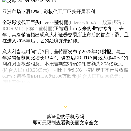
文静
2026/05/09 09:59:19
亚洲市场下滑12%，彩妆代工厂巨头开局不利。
全球彩妆代工巨头Intercos莹特丽
(Intercos S.p.A.，股票代码：
ICOS.MI；下称：莹特丽)
正遭遇上市以来的业绩“寒冬”。去
年，其净销售额出现意大利证券交易所上市后的首次下滑。且
在进入2026年后，它的处境并未好转。
意大利当地时间5月7日，莹特丽发布了2026年Q1财报。与上
年净销售额同比增长13.4%、调整后EBITDA同比大涨40.6%的
利好局面截然相反。本报告期莹特丽净销售额为2.28亿欧元
(约合人民币18.25亿元)
，同比下滑9.3%，按固定汇率计算收缩
6.3%；调整后EBITDA为2500万欧元
(约合人民币2.00亿元)
，
同比下滑14%。
验证您的手机号码
即可无限制查看聚美丽文章全文