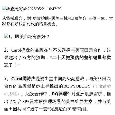
@夏天同学
2026/05/21 10:43:29
从妆械联合，到“功效护肤+医美三械+口服美容”三位一体，大
家都在寻找新时代的增量机会。
1、
医美市场有多好？
2、
Carol操盘的品牌在前不久选择与美丽田园合作，效
果超出了双方的预期，
“二十天把预估的整年销量都卖
完了！”
3、
Carol周涛声
是资生堂中国高级副总裁，与美丽田园
合作的品牌就是她主导推出的RQ PYOLOGY
（下文简称
。此次合作中，
RQ律曜
针对亚洲肌肤需求，推
RQ律曜）
出了结合SPA及术后护理场景的美白维养方案，并与美
丽田园共同打造了一套“光感透白护理”项目。