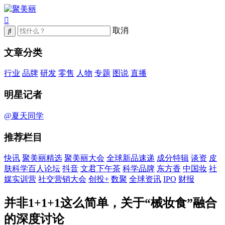
取消
文章分类
行业
品牌
研发
零售
人物
专题
图说
直播
明星记者
@夏天同学
推荐栏目
快讯
聚美丽精选
聚美丽大会
全球新品速递
成分特辑
谈资
皮
肤科学百人论坛
抖音
文君下午茶
科学品牌
东方香
中国妆
社
媒实训营
社交营销大会
创投+
数聚
全球资讯
IPO
财报
并非1+1+1这么简单，关于“械妆食”融合
的深度讨论