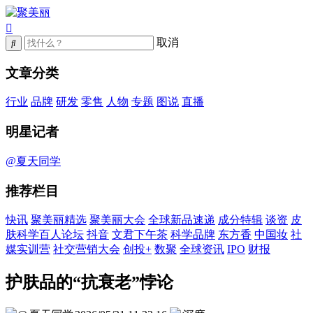
取消
文章分类
行业
品牌
研发
零售
人物
专题
图说
直播
明星记者
@夏天同学
推荐栏目
快讯
聚美丽精选
聚美丽大会
全球新品速递
成分特辑
谈资
皮
肤科学百人论坛
抖音
文君下午茶
科学品牌
东方香
中国妆
社
媒实训营
社交营销大会
创投+
数聚
全球资讯
IPO
财报
护肤品的“抗衰老”悖论