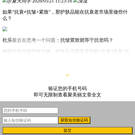
@夏天同学
2026/05/21 11:23:16
深度
如果“抗衰≠抗皱+紧致”，那护肤品能在抗衰老市场里做些什
么？
杜乐
最近在思考一个问题
：抗皱紧致就等于抗老吗？
根据化妆品的功效法规，护肤品不能直接宣称“抗衰”或者“抗
老”功效，所以现在大家“默认”就是把“抗皱”或“紧致”当作“抗
衰老”的意思。
验证您的手机号码
即可无限制查看聚美丽文章全文
获取短信验证码
提交