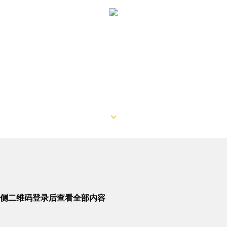
侧二维码登录后查看全部内容