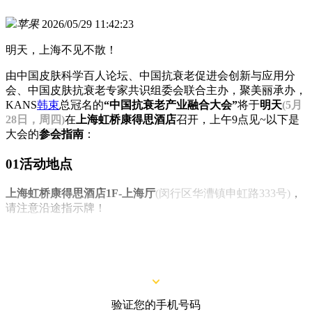
苹果
2026/05/29 11:42:23
明天，上海不见不散！
由中国皮肤科学百人论坛、中国抗衰老促进会创新与应用分
会、中国皮肤抗衰老专家共识组委会联合主办，聚美丽承办，
KANS
韩束
总冠名的
“中国抗衰老产业融合大会”
将于
明天
(5月
28日，周四)
在
上海虹桥康得思酒店
召开，上午9点见~以下是
大会的
参会指南
：
01活动地点
上海虹桥康得思酒店1F-上海厅
(闵行区华漕镇申虹路333号)
，
请注意沿途指示牌！
PS：乘坐地铁：2号线、10号线、17号线虹桥火车站C/D口直
达；乘坐高铁：B1到达层出站就能直接步行到达。
验证您的手机号码