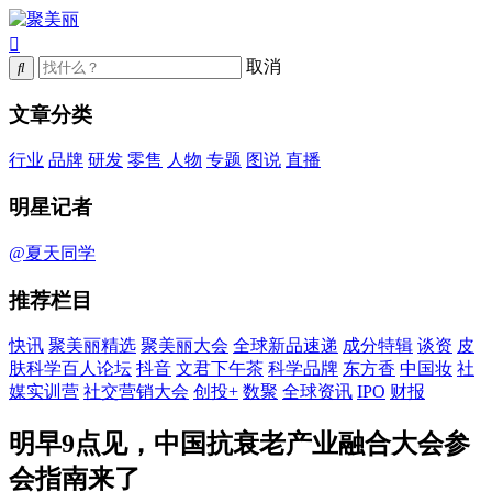
取消
文章分类
行业
品牌
研发
零售
人物
专题
图说
直播
明星记者
@夏天同学
推荐栏目
快讯
聚美丽精选
聚美丽大会
全球新品速递
成分特辑
谈资
皮
肤科学百人论坛
抖音
文君下午茶
科学品牌
东方香
中国妆
社
媒实训营
社交营销大会
创投+
数聚
全球资讯
IPO
财报
明早9点见，中国抗衰老产业融合大会参
会指南来了