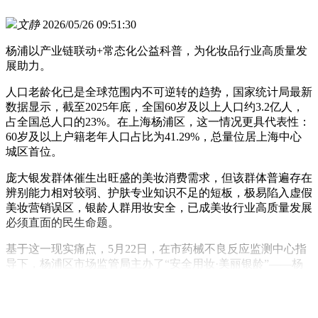
文静
2026/05/26 09:51:30
杨浦以产业链联动+常态化公益科普，为化妆品行业高质量发
展助力。
人口老龄化已是全球范围内不可逆转的趋势，国家统计局最新
数据显示，截至2025年底，全国60岁及以上人口约3.2亿人，
占全国总人口的23%。在上海杨浦区，这一情况更具代表性：
60岁及以上户籍老年人口占比为41.29%，总量位居上海中心
城区首位。
庞大银发群体催生出旺盛的美妆消费需求，但该群体普遍存在
辨别能力相对较弱、护肤专业知识不足的短板，极易陷入虚假
美妆营销误区，银龄人群用妆安全，已成美妆行业高质量发展
必须直面的民生命题。
基于这一现实痛点，5月22日，在市药械不良反应监测中心指
导下，杨浦区市场监管局主办了“安全用妆·美丽银龄”——杨
浦区化妆品科普公益行动启动仪式暨化妆品网络经营合规经验
分享沙龙活动。