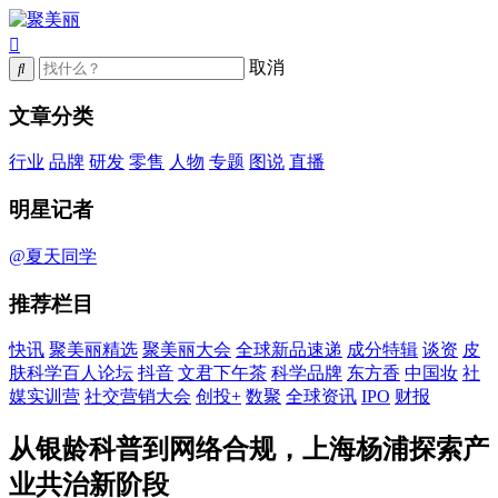
取消
文章分类
行业
品牌
研发
零售
人物
专题
图说
直播
明星记者
@夏天同学
推荐栏目
快讯
聚美丽精选
聚美丽大会
全球新品速递
成分特辑
谈资
皮
肤科学百人论坛
抖音
文君下午茶
科学品牌
东方香
中国妆
社
媒实训营
社交营销大会
创投+
数聚
全球资讯
IPO
财报
从银龄科普到网络合规，上海杨浦探索产
业共治新阶段