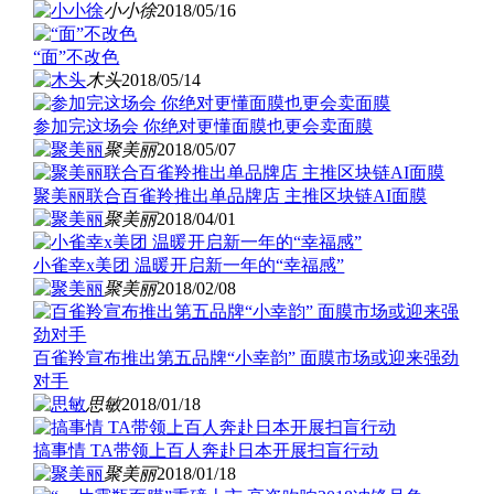
小小徐
2018/05/16
“面”不改色
木头
2018/05/14
参加完这场会 你绝对更懂面膜也更会卖面膜
聚美丽
2018/05/07
聚美丽联合百雀羚推出单品牌店 主推区块链AI面膜
聚美丽
2018/04/01
小雀幸x美团 温暖开启新一年的“幸福感”
聚美丽
2018/02/08
百雀羚宣布推出第五品牌“小幸韵” 面膜市场或迎来强劲
对手
思敏
2018/01/18
搞事情 TA带领上百人奔赴日本开展扫盲行动
聚美丽
2018/01/18