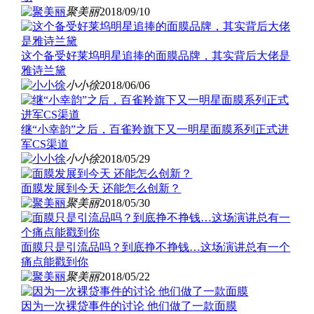
聚美丽
2018/09/10
这个备受好莱坞明星追捧的面膜品牌，其实背后大佬是
雅诗兰黛
小小徐
2018/06/06
继“小幸韵”之后，百雀羚旗下又一明星面膜系列正式进
军CS渠道
小小徐
2018/05/29
面膜发展到今天 还能怎么创新？
聚美丽
2018/05/30
面膜只是引流品吗？到底挣不挣钱…这场演讲总有一个
痛点能戳到你
聚美丽
2018/05/22
因为一次裸贷事件的讨论 他们做了一款面膜