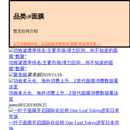
创投+
数聚
品类:#面膜
全资
IPO
财报
暂无任何介绍
以下为精选内容，点击此处浏览包含"面膜"的全部文章 >>
功效渗透率排名/主要市场/潜力区间…你不知道的面
膜“数聚”
聚美丽
2019/11/16
功效多元化、海外消费上升…Z世代面膜消费数据看这
里
jumeili01
2019/09/25
一叶子面膜开启国际化征程 One Leaf Tokyo进军日本市
场