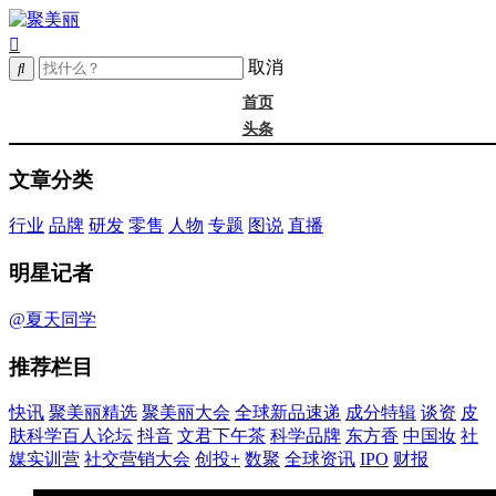
取消
首页
头条
精选
文章分类
年度大会
新品
行业
品牌
研发
零售
人物
专题
图说
直播
成分
谈资@夏天
明星记者
皮肤科学
抖音
@夏天同学
文君下午茶
推荐栏目
科学品牌
东方香
快讯
聚美丽精选
聚美丽大会
全球新品速递
成分特辑
谈资
皮
中国妆
肤科学百人论坛
抖音
文君下午茶
科学品牌
东方香
中国妆
社
实训营
媒实训营
社交营销大会
创投+
数聚
全球资讯
IPO
财报
社媒大会