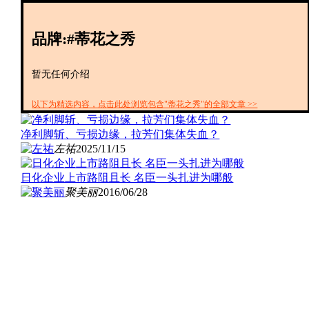
创投+
数聚
品牌:#蒂花之秀
全资
IPO
财报
暂无任何介绍
以下为精选内容，点击此处浏览包含"蒂花之秀"的全部文章 >>
净利脚斩、亏损边缘，拉芳们集体失血？
左祐
2025/11/15
日化企业上市路阻且长 名臣一头扎进为哪般
聚美丽
2016/06/28