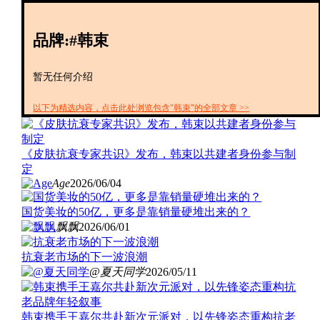
创投+
数聚
品牌:#韩束
全资
IPO
财报
暂无任何介绍
以下为精选内容，点击此处浏览包含"韩束"的全部文章 >>
《皮肤抗衰专家共识》发布，韩束以共建者身份参与制
定
Age
2026/06/04
国货美妆的50亿，更多是靠销量硬堆出来的？
飘飘
2026/06/01
抗衰老市场的下一波浪潮
@夏天同学
2026/05/11
韩束携手王嘉尔共赴新次元派对，以先锋姿态重构抗老