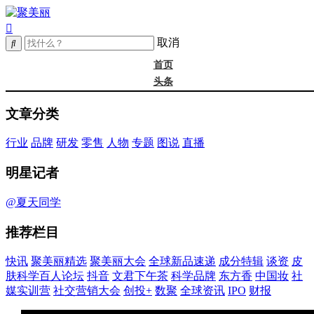
取消
首页
头条
精选
文章分类
年度大会
新品
行业
品牌
研发
零售
人物
专题
图说
直播
成分
谈资@夏天
明星记者
皮肤科学
抖音
@夏天同学
文君下午茶
推荐栏目
科学品牌
东方香
快讯
聚美丽精选
聚美丽大会
全球新品速递
成分特辑
谈资
皮
中国妆
肤科学百人论坛
抖音
文君下午茶
科学品牌
东方香
中国妆
社
实训营
媒实训营
社交营销大会
创投+
数聚
全球资讯
IPO
财报
社媒大会