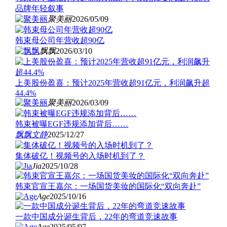
品牌年轻叙事
聚美丽
2026/05/09
韩束母公司年营收超90亿
飘飘
2026/03/10
上美股份盈喜：预计2025年营收超91亿元，利润飙升超
44.4%
聚美丽
2026/03/09
韩束被曝EGF违规添加背后……
飘飘
文静
2025/12/27
集体破亿！视频号的入场时机到了？
Jia
2025/10/28
韩束官宣王嘉尔：一场国货美妆的国际化“双向奔赴”
Age
2025/10/16
一款中国成分诞生背后，22年的弯道竞速故事
Age
2025/05/07