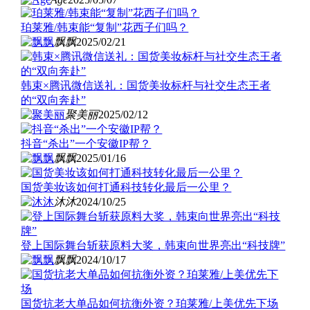
珀莱雅/韩束能“复制”花西子们吗？
飘飘
2025/02/21
韩束×腾讯微信送礼：国货美妆标杆与社交生态王者
的“双向奔赴”
聚美丽
2025/02/12
抖音“杀出”一个安徽IP帮？
飘飘
2025/01/16
国货美妆该如何打通科技转化最后一公里？
沐沐
2024/10/25
登上国际舞台斩获原料大奖，韩束向世界亮出“科技牌”
飘飘
2024/10/17
国货抗老大单品如何抗衡外资？珀莱雅/上美优先下场