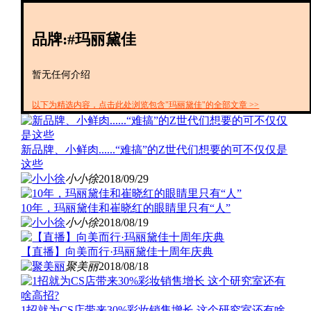
创投+
数聚
品牌:#玛丽黛佳
全资
IPO
财报
暂无任何介绍
以下为精选内容，点击此处浏览包含"玛丽黛佳"的全部文章 >>
新品牌、小鲜肉......“难搞”的Z世代们想要的可不仅仅是
这些
小小徐
2018/09/29
10年，玛丽黛佳和崔晓红的眼睛里只有“人”
小小徐
2018/08/19
【直播】向美而行·玛丽黛佳十周年庆典
聚美丽
2018/08/18
1招就为CS店带来30%彩妆销售增长 这个研究室还有啥