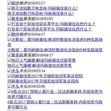
晓伊
2018/05/17
两天攻陷数万电音粉 玛丽黛佳靠什么?
聚美丽
2018/05/05
打造首个彩妆培训共享平台 玛丽黛佳在想什么？
晓伊
2018/04/17
大数据：看玛丽黛佳/林清轩数据化决策的N种实践场景
聚美丽
2018/04/17
快闪人气爆棚 解读玛丽黛佳式新零售
木头
2018/03/14
玛丽黛佳获2017年天猫彩妆冠军靠这四招
木头
2018/02/06
#盘点2017 营销人看行业：玩法新颖多样 内容创意与跨
界可圈可点