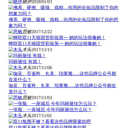
晓伊
2018/01/03
佛系、硬撩、吸猫、戏精…你用的化妆品限制了你的想
象力吗？
思敏
2017/12/22
蝉联双11天猫国货彩妆第一 她的玩法很像她！
木头
2017/11/13
玛丽黛佳 有戏！
木头
2017/11/06
伽蓝、百雀羚、丸美、珀莱雅......这些品牌公众号都在
发什么？
思敏
2017/11/03
一张脸、一座城后 今年玛丽黛佳怎么玩？
木头
2017/11/01
双11氛围不够？看看这些品牌限量款吧