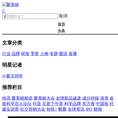
取消
首页
头条
精选
文章分类
年度大会
新品
行业
品牌
研发
零售
人物
专题
图说
直播
成分
谈资@夏天
明星记者
皮肤科学
抖音
@夏天同学
文君下午茶
推荐栏目
科学品牌
东方香
快讯
聚美丽精选
聚美丽大会
全球新品速递
成分特辑
谈资
皮
中国妆
肤科学百人论坛
抖音
文君下午茶
科学品牌
东方香
中国妆
社
实训营
媒实训营
社交营销大会
创投+
数聚
全球资讯
IPO
财报
社媒大会