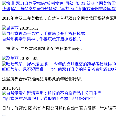
快讯||双11自然堂凭借“珍稀物种”再获“伽”绩,斩获全网美妆国货N
2018年度双11完美收官，自然堂首登双11全网美妆国货销售冠
聚美丽
2018/11/12
自然堂再牵手男神，千禧底妆开启撩粉模式
千禧底妆“自然堂冰肌粉底液”撩粉能力满分。
聚美丽
2018/11/09
旺旺气垫、尿不湿面膜......今年的双11谁交的跨界考卷能得100
这些跨界合作都指向品牌形象的年轻化转型。
2018/10/21
自然堂发布澄清声明：通报的不合格产品非公司生产
日前，伽蓝(集团)股份有限公司通过自然堂官方微博，针对该