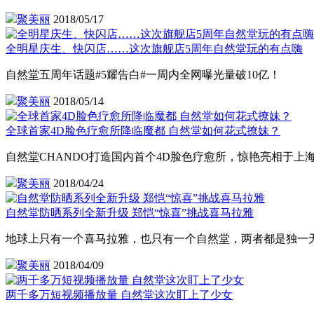
聚美丽
2018/05/17
全明星庆生、快闪店……这次旗舰店5周年自然堂玩的有点嗨
自然堂五周年话题#5耀告白#一周内全网曝光量破10亿！
聚美丽
2018/05/14
全球首家4D脸色疗愈所降临魔都 自然堂如何花式撩妹？
自然堂CHANDO打造国内首个4D脸色疗愈所，惊艳亮相于上
聚美丽
2018/04/24
自然堂防晒系列全新升级 郑恺“惊喜”挑战喜马拉雅
地球上只有一个喜马拉雅，也只有一个自然堂，两者都是独一
聚美丽
2018/04/09
两千多万短视频播放量 自然堂这次盯上了少女