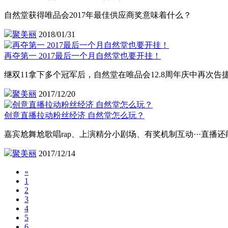
自然堂获得唯品会2017年最佳供应商奖意味着什么？
聚美丽
2018/01/31
再夺第一 2017最后一个月自然堂也要开挂！
继双11拿下多个冠军后，自然堂在唯品会12.8周年庆中再次告
聚美丽
2017/12/20
创意直播拉动粉丝经济 自然堂怎么玩？
嘉宾尬舞尬歌唱rap、上演精分小剧场、有奖机制互动···直播
聚美丽
2017/12/14
«
1
2
3
4
5
6