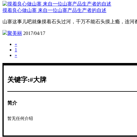
摸着良心做山寨 来自一位山寨产品生产者的自述
山寨这事儿吧就像摸着石头过河，千万不能石头摸上瘾，连河
聚美丽
2017/04/17
«
1
»
关键字:#大牌
简介
暂无任何介绍