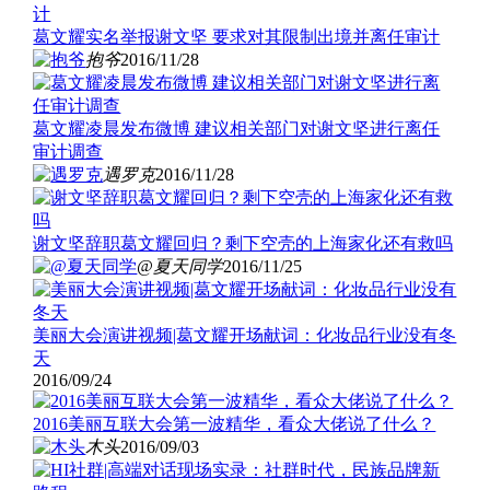
葛文耀实名举报谢文坚 要求对其限制出境并离任审计
抱爷
2016/11/28
葛文耀凌晨发布微博 建议相关部门对谢文坚进行离任
审计调查
遇罗克
2016/11/28
谢文坚辞职葛文耀回归？剩下空壳的上海家化还有救吗
@夏天同学
2016/11/25
美丽大会演讲视频|葛文耀开场献词：化妆品行业没有冬
天
2016/09/24
2016美丽互联大会第一波精华，看众大佬说了什么？
木头
2016/09/03