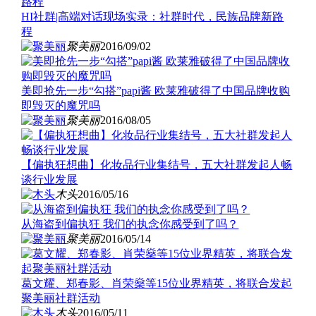
HI社群|高端对话现场实录：社群时代，民族品牌新路
程
聚美丽
2016/09/02
美即抢先一步“勾搭”papi酱 欧莱雅破得了中国品牌收购
即毁灭的魔咒吗
聚美丽
2016/08/05
【偏执狂想曲】化妆品行业集结号，五大社群发起人畅
谈行业发展
木头
2016/05/16
从海盗到偏执狂 我们的执念你感受到了吗？
聚美丽
2016/05/14
葛文耀、郑春影、肖荣燊等15位业界精英，将联合发起
聚美丽社群活动
木头
2016/05/11