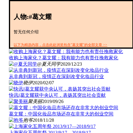
创投+
数聚
人物:#葛文耀
全资
IPO
财报
暂无任何介绍
以下为精选内容，点击此处浏览包含"葛文耀"的全部文章 >>
收购上海家化？葛文耀：我有能力也有责任挽救家化
@夏天同学
2020/12/23
从非典到新冠，疫情正在深刻改变化妆品行业
晓伊
2020/02/07
快讯||葛文耀获中央认可，表扬其突出社会贡献
聚美丽
2019/09/26
葛文耀：中国化妆品市场还存在非常大的创业空间
抱爷
2018/11/28
上海家化五周年祭 2013/9/17—2018/9/17