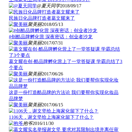
@夏天同学
2018/09/17
民族日化品牌打造者葛文耀来了
聚美丽
2018/05/13
#创酷品牌孵化营 深夜密话：创业者沙龙
聚美丽
2017/07/31
葛文耀在创·酷品牌孵化营上了一堂答疑课 学霸总结了3
个要点
聚美丽
2017/06/26
这是一份打造酷品牌的方法论 我们要帮你实现化妆品
品牌梦
聚美丽
2017/06/15
1106天，谢文坚给上海家化留下了什么？
抱爷
2016/11/30