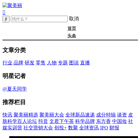
取消
首页
头条
精选
文章分类
年度大会
新品
行业
品牌
研发
零售
人物
专题
图说
直播
成分
谈资@夏天
明星记者
皮肤科学
抖音
@夏天同学
文君下午茶
推荐栏目
科学品牌
东方香
快讯
聚美丽精选
聚美丽大会
全球新品速递
成分特辑
谈资
皮
中国妆
肤科学百人论坛
抖音
文君下午茶
科学品牌
东方香
中国妆
社
实训营
媒实训营
社交营销大会
创投+
数聚
全球资讯
IPO
财报
社媒大会