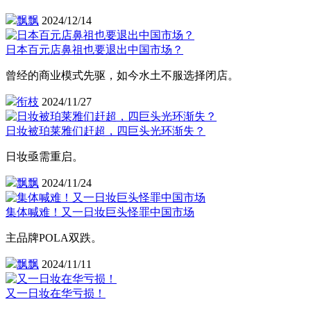
飘飘
2024/12/14
日本百元店鼻祖也要退出中国市场？
曾经的商业模式先驱，如今水土不服选择闭店。
衔枝
2024/11/27
日妆被珀莱雅们赶超，四巨头光环渐失？
日妆亟需重启。
飘飘
2024/11/24
集体喊难！又一日妆巨头怪罪中国市场
主品牌POLA双跌。
飘飘
2024/11/11
又一日妆在华亏损！