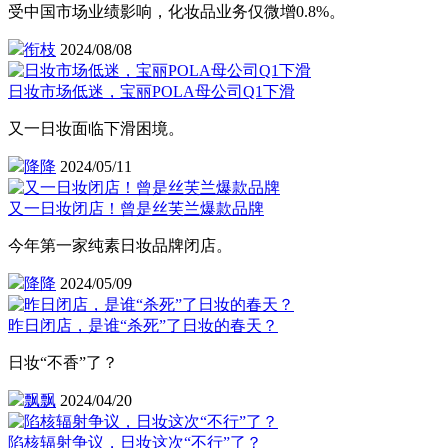
受中国市场业绩影响，化妆品业务仅微增0.8%。
衔枝
2024/08/08
日妆市场低迷，宝丽POLA母公司Q1下滑
又一日妆面临下滑困境。
降降
2024/05/11
又一日妆闭店！曾是丝芙兰爆款品牌
今年第一家纯素日妆品牌闭店。
降降
2024/05/09
昨日闭店，是谁“杀死”了日妆的春天？
日妆“不香”了？
飘飘
2024/04/20
陷核辐射争议，日妆这次“不行”了？