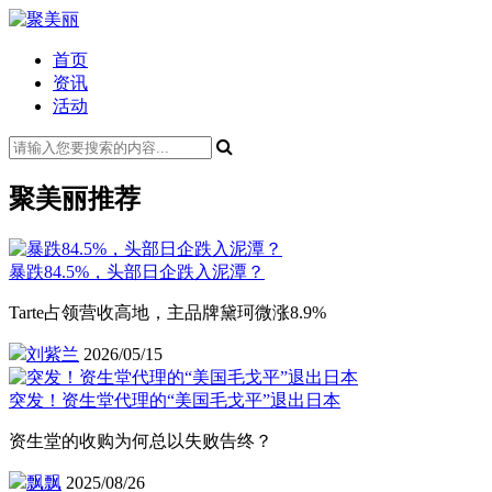
首页
资讯
活动
聚美丽推荐
暴跌84.5%，头部日企跌入泥潭？
Tarte占领营收高地，主品牌黛珂微涨8.9%
刘紫兰
2026/05/15
突发！资生堂代理的“美国毛戈平”退出日本
资生堂的收购为何总以失败告终？
飘飘
2025/08/26