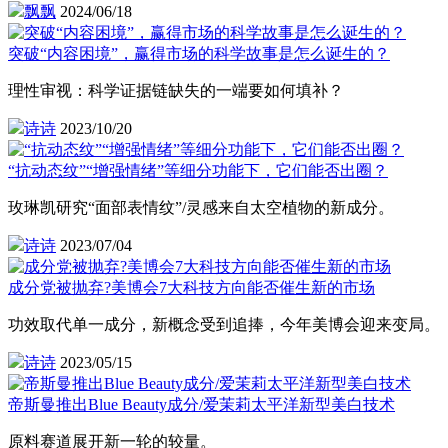
飘飘
2024/06/18
突破“内容困境”，赢得市场的科学故事是怎么诞生的？
理性审视：科学证据链缺失的一端要如何填补？
诗诗
2023/10/20
“抗动态纹”“增强情绪”等细分功能下，它们能否出圈？
玫琳凯研究“面部表情纹”/灵感来自太空植物的新成分。
诗诗
2023/07/04
成分党被抛弃?美博会7大科技方向能否催生新的市场
功效取代单一成分，新概念受到追捧，今年美博会迎来变局。
诗诗
2023/05/15
帝斯曼推出Blue Beauty成分/爱茉莉太平洋新型美白技术
原料赛道展开新一轮的较量。