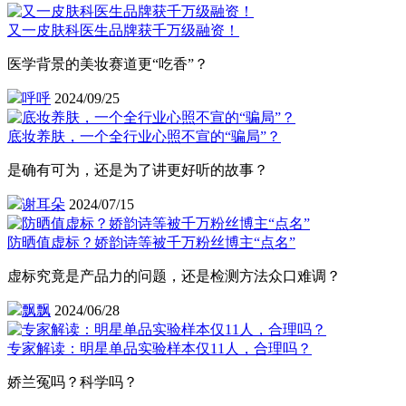
又一皮肤科医生品牌获千万级融资！
医学背景的美妆赛道更“吃香”？
呼呼
2024/09/25
底妆养肤，一个全行业心照不宣的“骗局”？
是确有可为，还是为了讲更好听的故事？
谢耳朵
2024/07/15
防晒值虚标？娇韵诗等被千万粉丝博主“点名”
虚标究竟是产品力的问题，还是检测方法众口难调？
飘飘
2024/06/28
专家解读：明星单品实验样本仅11人，合理吗？
娇兰冤吗？科学吗？