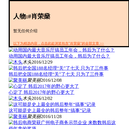
创投+
数聚
人物:#肖荣燊
全资
IPO
财报
暂无任何介绍
以下为精选内容，点击此处浏览包含"肖荣燊"的全部文章 >>
动用国内最大音乐厅搞员工年会，韩后为了什么？
木头
2016/12/29
韩后把全国188名经理“关”了七天 只为了三件事
聚美丽
2016/12/08
心定了 韩后2017年的野心更大了
木头
2016/12/02
这可能是史上最全的韩后整年“搞事”记录
聚美丽
2016/11/28