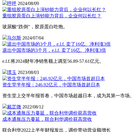
呼呼
2024/08/09
重组胶原蛋白上演钞能力背后，企业何以长红？
玻尿酸“跌倒”，胶原蛋白吃饱。
马尔斯
2024/07/04
退出中国市场的3个月，e.l.f. 卖了16亿、净利涨3倍
e.l.f.将2024财年净销售额上调至56.89-57.61亿元。
璞玉
2023/08/03
资生堂半年报：246.92亿元，中国市场首超日本
资生堂上交半年报答卷，中国市场超越日本，成为其第一市场
戴芷微
2022/08/12
成本通胀压力蔓延，联合利华调价获高营收
联合利华2022上半年财报发出，调价带动营业额增长