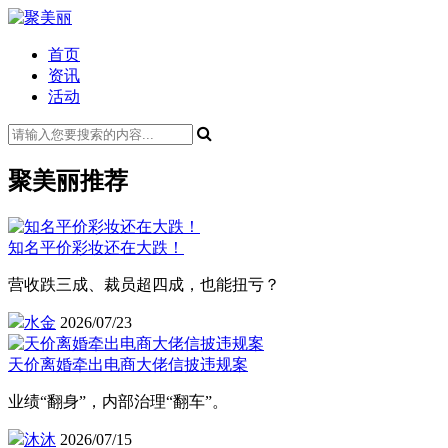
首页
资讯
活动
聚美丽推荐
知名平价彩妆还在大跌！
营收跌三成、裁员超四成，也能扭亏？
水金
2026/07/23
天价离婚牵出电商大佬信披违规案
业绩“翻身”，内部治理“翻车”。
沐沐
2026/07/15