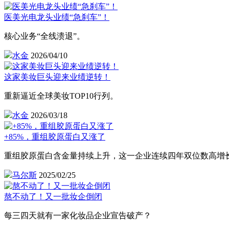
医美光电龙头业绩“急刹车”！
核心业务“全线溃退”。
水金
2026/04/10
这家美妆巨头迎来业绩逆转！
重新逼近全球美妆TOP10行列。
水金
2026/03/18
+85%，重组胶原蛋白又涨了
重组胶原蛋白含金量持续上升，这一企业连续四年双位数高增
马尔斯
2025/02/25
​熬不动了！又一批妆企倒闭
每三四天就有一家化妆品企业宣告破产？