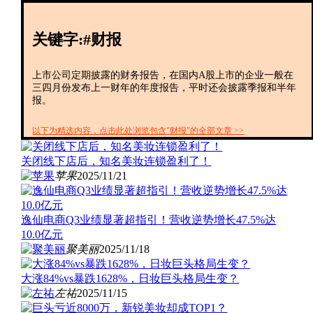
创投+
数聚
关键字:#财报
全资
IPO
财报
上市公司定期披露的财务报告，在国内A股上市的企业一般在
三四月份发布上一财年的年度报告，平时还会披露季报和半年
报。
以下为精选内容，点击此处浏览包含"财报"的全部文章 >>
关闭线下店后，知名美妆连锁盈利了！
苹果
2025/11/21
逸仙电商Q3业绩显著超指引！营收逆势增长47.5%达
10.0亿元
聚美丽
2025/11/18
大涨84%vs暴跌1628%，日妆巨头格局生变？
左祐
2025/11/15