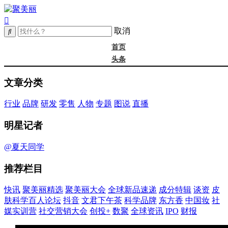
取消
首页
头条
精选
文章分类
年度大会
新品
行业
品牌
研发
零售
人物
专题
图说
直播
成分
谈资@夏天
明星记者
皮肤科学
抖音
@夏天同学
文君下午茶
推荐栏目
科学品牌
东方香
快讯
聚美丽精选
聚美丽大会
全球新品速递
成分特辑
谈资
皮
中国妆
肤科学百人论坛
抖音
文君下午茶
科学品牌
东方香
中国妆
社
实训营
媒实训营
社交营销大会
创投+
数聚
全球资讯
IPO
财报
社媒大会