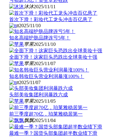
亏损超15亿！资生堂还在跌
沐沐
2025/11/11
首次下滑！彩妆代工龙头冲击百亿悬了
tt
2025/11/10
知名高端护肤品牌连亏5年！
苹果
2025/11/10
全面下滑！这家巨头恐跌出全球美妆十强
苹果
2025/11/07
知名韩妆巨头营业利润暴涨100%！
tt
2025/11/07
头部美妆集团利润暴跌六成
苹果
2025/11/05
前三季度超70亿，珀莱雅稳居第一
飘飘
2025/11/04
最难一季？国货头部集团超半数业绩下滑