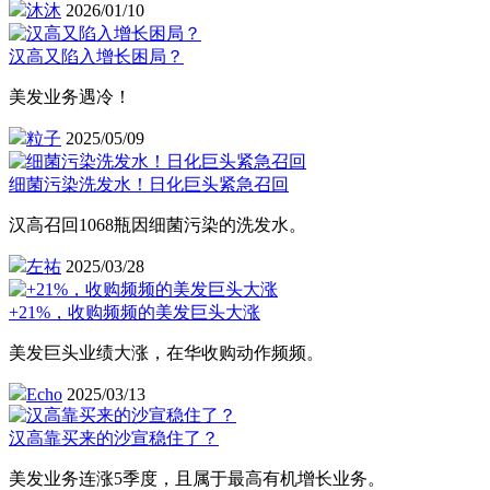
沐沐
2026/01/10
汉高又陷入增长困局？
美发业务遇冷！
粒子
2025/05/09
细菌污染洗发水！日化巨头紧急召回
汉高召回1068瓶因细菌污染的洗发水。
左祐
2025/03/28
+21%，收购频频的美发巨头大涨
美发巨头业绩大涨，在华收购动作频频。
Echo
2025/03/13
汉高靠买来的沙宣稳住了？
美发业务连涨5季度，且属于最高有机增长业务。