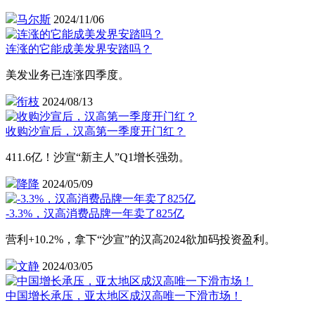
马尔斯
2024/11/06
连涨的它能成美发界安踏吗？
美发业务已连涨四季度。
衔枝
2024/08/13
收购沙宣后，汉高第一季度开门红？
411.6亿！沙宣“新主人”Q1增长强劲。
降降
2024/05/09
-3.3%，汉高消费品牌一年卖了825亿
营利+10.2%，拿下“沙宣”的汉高2024欲加码投资盈利。
文静
2024/03/05
中国增长承压，亚太地区成汉高唯一下滑市场！