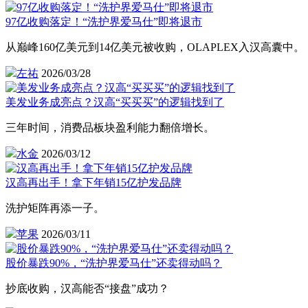
97亿收购落定！“洗护界爱马仕”即将退市
从巅峰160亿美元到14亿美元被收购，OLAPLEX入汉高囊中。
左祐
2026/03/28
美发业务成亮点？汉高“买买买”的逻辑找到了
三年时间，消费品板块盈利能力翻倍增长。
水金
2026/03/12
汉高再出手！拿下年销15亿护发品牌
洗护矩阵再添一子。
苹果
2026/03/11
股价暴跌90%，“洗护界爱马仕”还卖得动吗？
抄底收购，汉高能否“接盘”成功？