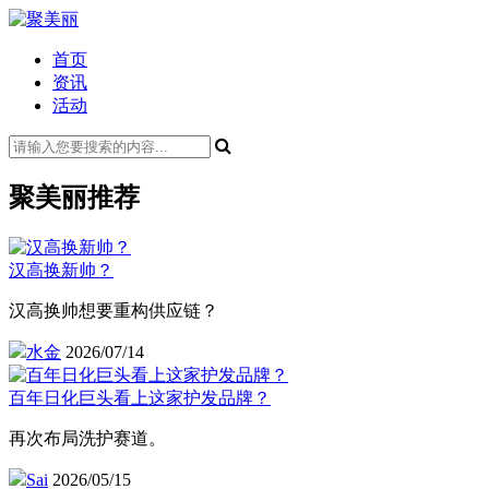
首页
资讯
活动
聚美丽推荐
汉高换新帅？
汉高换帅想要重构供应链？
水金
2026/07/14
百年日化巨头看上这家护发品牌？
再次布局洗护赛道。
Sai
2026/05/15