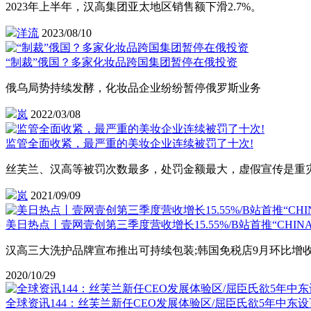
2023年上半年，汉高集团亚太地区销售额下滑2.7%。
洋流
2023/08/10
“制裁”俄国？多家化妆品跨国集团暂停在俄投资
俄乌局势持续发酵，化妆品企业纷纷暂停俄罗斯业务
岚
2022/03/08
监管全面收紧，最严重的美妆企业连续被罚了十次!
丝芙兰、汉高等被罚次数最多，处罚金额最大，虚假宣传是重
岚
2021/09/09
美日热点丨壹网壹创第三季度营收增长15.55%/B站首推“CHINA- Z
汉高三大洗护品牌宣布推出可持续包装;韩国免税店9月环比增收2.3亿元
2020/10/29
全球资讯144：丝芙兰新任CEO发展体验区/屈臣氏欲5年中东