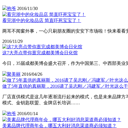
抱爷
2016/11/30
看完浙中的化妆品店 简直吓死宝宝了！
两耳不闻窗外事，一心只刷朋友圈的安安下市场啦！快来看看
2016/11/29
这7大亮点带你逛完成都美博会日化馆
今日，35届成都美博会盛大召开，作为中国第三、中西部美业
聚美丽
2016/04/26
做了5年直供的真丽斯，2016请了吴志刚／冯建军／叶光这么干
厂店直供模式是这几年逐渐流行起来的模式，也是未来品牌方与
模式、金钥匙联盟、金牌店长培训……
抱爷
2016/01/14
美素品牌代理商年会，哪五大利好消息渠道商必须知道？