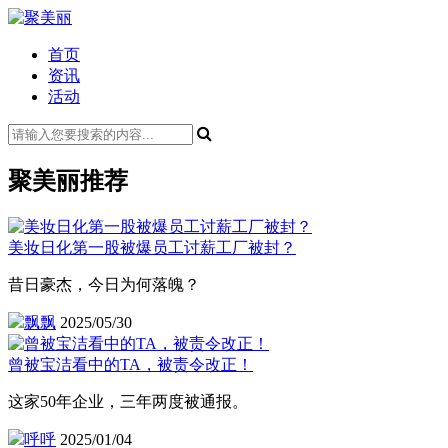
首页
资讯
活动
聚美丽推荐
美妆日化第一股被爆员工讨薪工厂被封？
昔日豪杰，今日为何落魄？
飘飘
2025/05/30
曾被宝洁看中的TA，被责令改正！
这家50年企业，三年两度被通报。
呼呼
2025/01/04