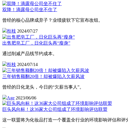
双降！滴露母公司坐不住了
曾经的核心品牌成弃子？业绩疲软下它宣布改组。
衔枝
2024/07/27
出售肥皂工厂，日化巨头再“瘦身”
通过削减产品线节约成本。
衔枝
2024/07/14
三年销售额翻20倍！却被爆陷入欠薪风波
曾经的日化龙头，今日的“欠薪当事人”。
Age
2023/06/06
巨头风向标！这36家大公司组成了环境影响评估联盟
这一联盟将为化妆品打造一个覆盖全行业的环境影响评估和评