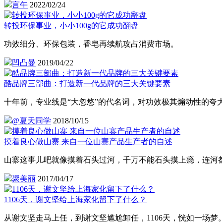
言午
2022/02/24
转投环保事业，小小100g的它成功翻盘
功效细分、环保包装，香皂再续航攻占消费市场。
凹凸曼
2019/04/22
酷品牌三部曲：打造新一代品牌的三大关键要素
十年前，专业线是“大忽悠”的代名词，对功效极其煽动性的
@夏天同学
2018/10/15
摸着良心做山寨 来自一位山寨产品生产者的自述
山寨这事儿吧就像摸着石头过河，千万不能石头摸上瘾，连河
聚美丽
2017/04/17
1106天，谢文坚给上海家化留下了什么？
从谢文坚走马上任，到谢文坚尴尬卸任，1106天，恍如一场