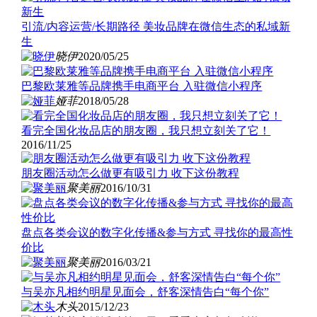
引流/内容运营/长期路径 美妆品牌在微信生态的私域新
生
晓伊
2020/05/25
巴黎欧莱雅等品牌携手电商平台 入驻微信小程序
娅菲
2018/05/28
看完全国化妆品店的朋友圈，我只想立刻关了它！
2016/11/25
朋友圈活动怎么做更有吸引力 收下这份教程
聚美丽
2016/10/31
盘点各类会议的数字化传播&参与方式 寻找你的最高性
价比
聚美丽
2016/03/21
与吴亦凡相约明星见面会，舒客深情告白“每个你”
木头
2015/12/23