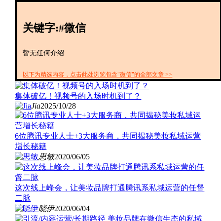
创投+
数聚
关键字:#微信
全资
IPO
财报
暂无任何介绍
以下为精选内容，点击此处浏览包含"微信"的全部文章 >>
集体破亿！视频号的入场时机到了？
Jia
2025/10/28
6位腾讯专业人士+3大服务商，共同揭秘美妆私域运营
增长秘籍
思敏
2020/06/05
这次线上峰会，让美妆品牌打通腾讯系私域运营的任督
二脉
晓伊
2020/06/04