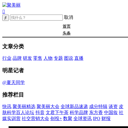
取消
首页
头条
精选
文章分类
年度大会
新品
行业
品牌
研发
零售
人物
专题
图说
直播
成分
谈资@夏天
明星记者
皮肤科学
抖音
@夏天同学
文君下午茶
推荐栏目
科学品牌
东方香
快讯
聚美丽精选
聚美丽大会
全球新品速递
成分特辑
谈资
皮
中国妆
肤科学百人论坛
抖音
文君下午茶
科学品牌
东方香
中国妆
社
实训营
媒实训营
社交营销大会
创投+
数聚
全球资讯
IPO
财报
社媒大会