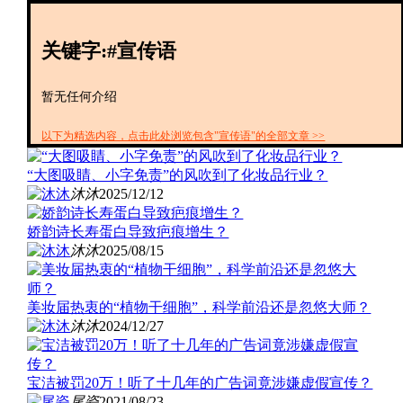
创投+
数聚
关键字:#宣传语
全资
IPO
财报
暂无任何介绍
以下为精选内容，点击此处浏览包含"宣传语"的全部文章 >>
“大图吸睛、小字免责”的风吹到了化妆品行业？
沐沐
2025/12/12
娇韵诗长寿蛋白导致疤痕增生？
沐沐
2025/08/15
美妆届热衷的“植物干细胞”，科学前沿还是忽悠大师？
沐沐
2024/12/27
宝洁被罚20万！听了十几年的广告词竟涉嫌虚假宣传？
尾瓷
2021/08/23