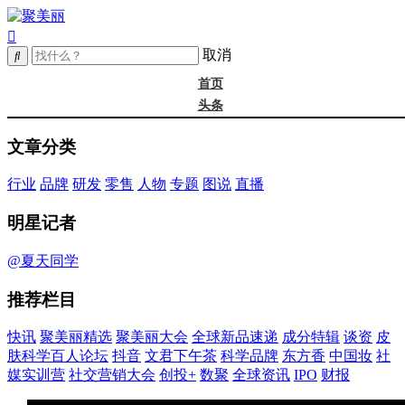
取消
首页
头条
精选
文章分类
年度大会
新品
行业
品牌
研发
零售
人物
专题
图说
直播
成分
谈资@夏天
明星记者
皮肤科学
抖音
@夏天同学
文君下午茶
推荐栏目
科学品牌
东方香
快讯
聚美丽精选
聚美丽大会
全球新品速递
成分特辑
谈资
皮
中国妆
肤科学百人论坛
抖音
文君下午茶
科学品牌
东方香
中国妆
社
实训营
媒实训营
社交营销大会
创投+
数聚
全球资讯
IPO
财报
社媒大会