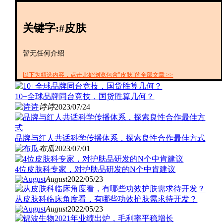
创投+
数聚
关键字:#皮肤
全资
IPO
财报
暂无任何介绍
以下为精选内容，点击此处浏览包含"皮肤"的全部文章 >>
10+全球品牌同台竞技，国货胜算几何？
诗诗
2023/07/24
品牌与红人共话科学传播体系，探索良性合作最佳方式
布瓜
2023/07/01
4位皮肤科专家，对护肤品研发的N个中肯建议
August
2022/05/23
从皮肤科临床角度看，有哪些功效护肤需求待开发？
August
2022/05/23