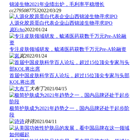
锦波生物2021年业绩出炉，毛利率平稳增长
cc2795087753
2022/03/29
人源化胶原蛋白代表企业山西锦波生物寻求IPO
岚
Echo
2022/01/24
专注皮肤领域研发，毓浠医药获数千万元Pre-A轮融资
岚
2022/01/24
首届中国皮肤科学百人论坛，超过15位顶尖专家与头部
KOL将出席
大布丁
2021/04/15
极简护肤成为2021年趋势之一，国内品牌还处于起步阶
段
诗诗
2021/04/11