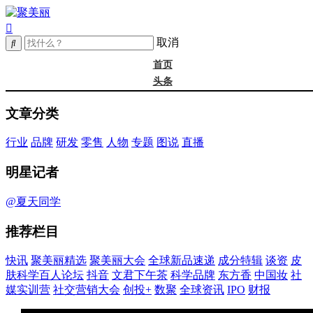
取消
首页
头条
精选
文章分类
年度大会
新品
行业
品牌
研发
零售
人物
专题
图说
直播
成分
谈资@夏天
明星记者
皮肤科学
抖音
@夏天同学
文君下午茶
推荐栏目
科学品牌
东方香
快讯
聚美丽精选
聚美丽大会
全球新品速递
成分特辑
谈资
皮
中国妆
肤科学百人论坛
抖音
文君下午茶
科学品牌
东方香
中国妆
社
实训营
媒实训营
社交营销大会
创投+
数聚
全球资讯
IPO
财报
社媒大会