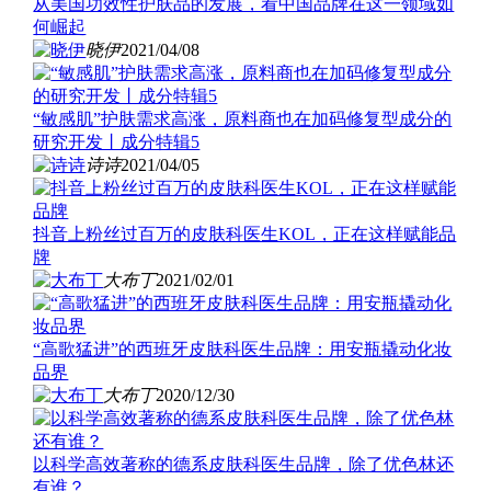
从美国功效性护肤品的发展，看中国品牌在这一领域如
何崛起
晓伊
2021/04/08
“敏感肌”护肤需求高涨，原料商也在加码修复型成分的
研究开发丨成分特辑5
诗诗
2021/04/05
抖音上粉丝过百万的皮肤科医生KOL，正在这样赋能品
牌
大布丁
2021/02/01
“高歌猛进”的西班牙皮肤科医生品牌：用安瓶撬动化妆
品界
大布丁
2020/12/30
以科学高效著称的德系皮肤科医生品牌，除了优色林还
有谁？