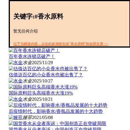
创投+
数聚
关键字:#香水原料
全资
IPO
财报
暂无任何介绍
以下为精选内容，点击此处浏览包含"香水原料"的全部文章 >>
百年香水连锁店破产！
水金
2025/11/29
估值达百亿的小众香水也被出售了？
水金
2025/10/27
国际原料巨头高端香水大涨19%
水金
2025/10/21
后疫情时代，影响香水/香氛品发展的十大趋势
娅菲
2021/05/08
国货香水从业者亲诉：中国创造正在突破局限