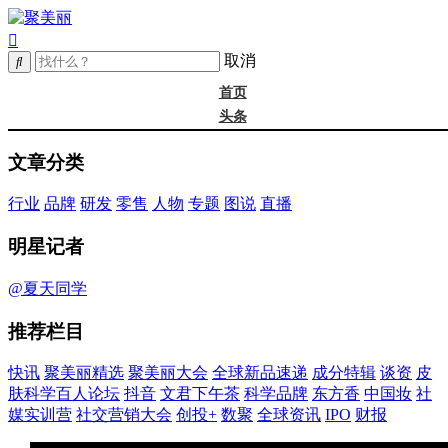
取消
首页
头条
精选
文章分类
年度大会
新品
行业
品牌
研发
零售
人物
专题
图说
直播
成分
谈资@夏天
明星记者
皮肤科学
抖音
@夏天同学
文君下午茶
推荐栏目
科学品牌
东方香
快讯
聚美丽精选
聚美丽大会
全球新品速递
成分特辑
谈资
皮
中国妆
肤科学百人论坛
抖音
文君下午茶
科学品牌
东方香
中国妆
社
实训营
媒实训营
社交营销大会
创投+
数聚
全球资讯
IPO
财报
社媒大会