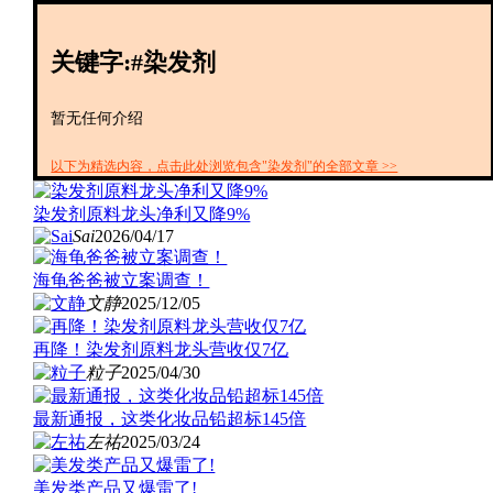
创投+
数聚
关键字:#染发剂
全资
IPO
财报
暂无任何介绍
以下为精选内容，点击此处浏览包含"染发剂"的全部文章 >>
染发剂原料龙头净利又降9%
Sai
2026/04/17
海龟爸爸被立案调查！
文静
2025/12/05
再降！染发剂原料龙头营收仅7亿
粒子
2025/04/30
最新通报，这类化妆品铅超标145倍
左祐
2025/03/24
美发类产品又爆雷了!