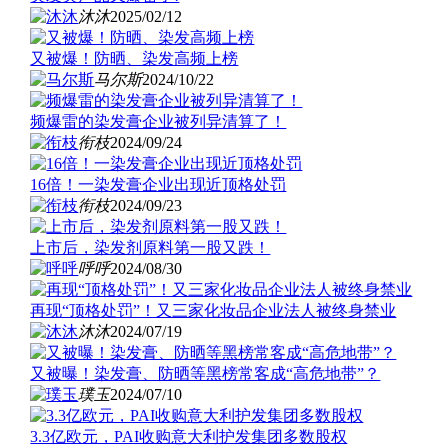
沐沐
2025/02/12
又被爆！防晒、染发高频上榜
马尔斯
2024/10/22
频爆雷的染发膏企业被列异清算了！
衔枝
2024/09/24
16倍！一染发膏企业出现近顶格处罚
衔枝
2024/09/23
上市后，染发剂原料第一股又跌！
呼呼
2024/08/30
再现“顶格处罚”！又三家化妆品企业法人被终身禁业
沐沐
2024/07/19
又被曝！染发膏、防晒等黑榜常客成“高危地带”？
璞玉
2024/07/10
3.3亿欧元，PAI收购意大利护发集团多数股权