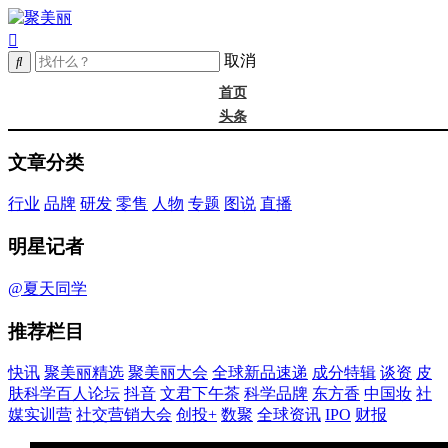
取消
首页
头条
精选
文章分类
年度大会
新品
行业
品牌
研发
零售
人物
专题
图说
直播
成分
谈资@夏天
明星记者
皮肤科学
抖音
@夏天同学
文君下午茶
推荐栏目
科学品牌
东方香
快讯
聚美丽精选
聚美丽大会
全球新品速递
成分特辑
谈资
皮
中国妆
肤科学百人论坛
抖音
文君下午茶
科学品牌
东方香
中国妆
社
实训营
媒实训营
社交营销大会
创投+
数聚
全球资讯
IPO
财报
社媒大会