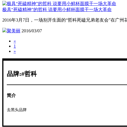
极具“死磕精神”的哲科 说要用小鲜杯面膜干一场大革命
2016年3月7日，一场别开生面的“哲科死磕兄弟老友会”在广
聚美丽
2016/03/07
«
1
»
品牌:#哲科
简介
去黑头品牌