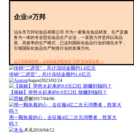
创投+
数聚
企业:#万邦
全资
IPO
财报
汕头市万邦化妆品有限公司 作为一家集化妆品研发、生产及服
务为一体的专业型化妆品生产企业，一直致力并坚持以高品
质、高效率的生产模式，已达到国际化妆品行业的领先水平，
引领国际化妆品生产制造行业的发展方向。
以下为精选内容，点击此处浏览包含"万邦"的全部文章 >>
传销“二进宫”，共计冻结金额约1.6亿元
August
2023/02/24
【揭秘】突然火起来的9.9元口红 能赚到钱吗？
思敏
2017/04/06
用一颗执着的心，去征服4亿二次元消费者，胜算大
吗？
木头
2016/04/12