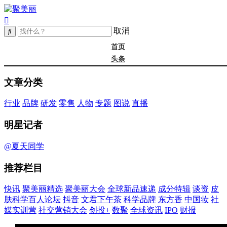
取消
首页
头条
精选
文章分类
年度大会
新品
行业
品牌
研发
零售
人物
专题
图说
直播
成分
谈资@夏天
明星记者
皮肤科学
抖音
@夏天同学
文君下午茶
推荐栏目
科学品牌
东方香
快讯
聚美丽精选
聚美丽大会
全球新品速递
成分特辑
谈资
皮
中国妆
肤科学百人论坛
抖音
文君下午茶
科学品牌
东方香
中国妆
社
实训营
媒实训营
社交营销大会
创投+
数聚
全球资讯
IPO
财报
社媒大会