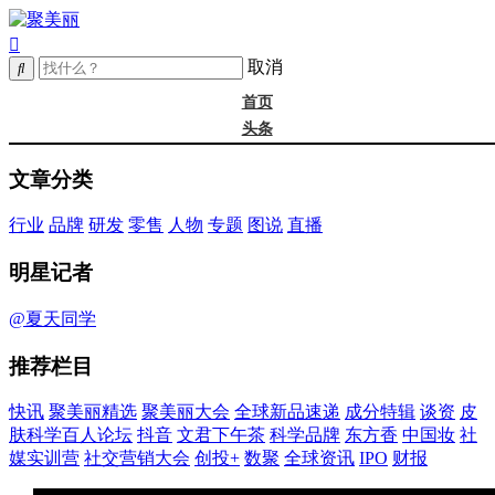
取消
首页
头条
精选
文章分类
年度大会
新品
行业
品牌
研发
零售
人物
专题
图说
直播
成分
谈资@夏天
明星记者
皮肤科学
抖音
@夏天同学
文君下午茶
推荐栏目
科学品牌
东方香
快讯
聚美丽精选
聚美丽大会
全球新品速递
成分特辑
谈资
皮
中国妆
肤科学百人论坛
抖音
文君下午茶
科学品牌
东方香
中国妆
社
实训营
媒实训营
社交营销大会
创投+
数聚
全球资讯
IPO
财报
社媒大会