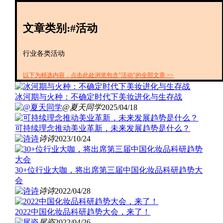
创投+
数聚
文章类别:#活动
全资
IPO
财报
行业各类活动
以下为精选内容，点击此处浏览包含"活动"的全部文章 >>
冰河期与火种：不确定时代下美妆进化与生存战
@夏天同学
2025/04/18
可持续理念推动美业革新，未来发展趋势是什么？
诗诗
2023/10/24
30+位行业大咖，将出席第三届中国化妆品科研趋势大
会
诗诗
2022/04/28
2022中国化妆品科研趋势大会，来了！
尾瓷
2022/04/26