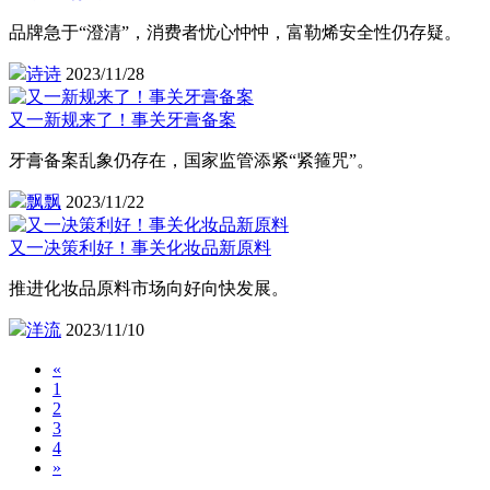
品牌急于“澄清”，消费者忧心忡忡，富勒烯安全性仍存疑。
诗诗
2023/11/28
又一新规来了！事关牙膏备案
牙膏备案乱象仍存在，国家监管添紧“紧箍咒”。
飘飘
2023/11/22
又一决策利好！事关化妆品新原料
推进化妆品原料市场向好向快发展。
洋流
2023/11/10
«
1
2
3
4
»