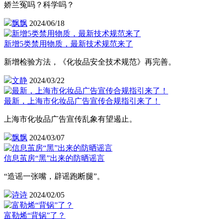
娇兰冤吗？科学吗？
飘飘
2024/06/18
新增5类禁用物质，最新技术规范来了
新增检验方法，《化妆品安全技术规范》再完善。
文静
2024/03/22
最新，上海市化妆品广告宣传合规指引来了！
上海市化妆品广告宣传乱象有望遏止。
飘飘
2024/03/07
信息茧房“黑”出来的防晒谣言
“造谣一张嘴，辟谣跑断腿”。
诗诗
2024/02/05
富勒烯“背锅”了？