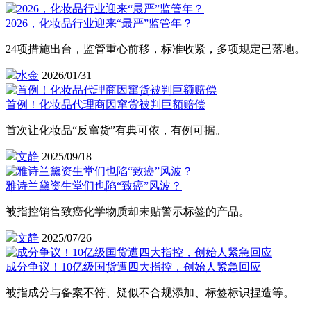
2026，化妆品行业迎来“最严”监管年？
24项措施出台，监管重心前移，标准收紧，多项规定已落地。
水金
2026/01/31
首例！化妆品代理商因窜货被判巨额赔偿
首次让化妆品“反窜货”有典可依，有例可据。
文静
2025/09/18
雅诗兰黛资生堂们也陷“致癌”风波？
被指控销售致癌化学物质却未贴警示标签的产品。
文静
2025/07/26
成分争议！10亿级国货遭四大指控，创始人紧急回应
被指成分与备案不符、疑似不合规添加、标签标识捏造等。