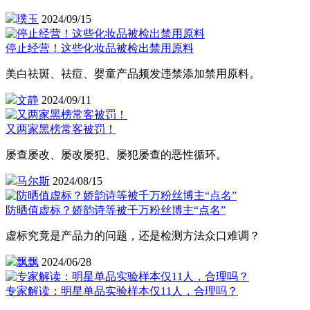
璞玉
2024/09/15
停止经营！这些化妆品被检出禁用原料
美白祛斑、祛痘、婴童产品频发违禁添加禁用原料。
文静
2024/09/11
又两家黑榜常客被罚！
屡查屡改、屡改屡犯、屡犯屡查的恶性循环。
马尔斯
2024/08/15
防晒值虚标？娇韵诗等被千万粉丝博主“点名”
虚标究竟是产品力的问题，还是检测方法众口难调？
飘飘
2024/06/28
专家解读：明星单品实验样本仅11人，合理吗？