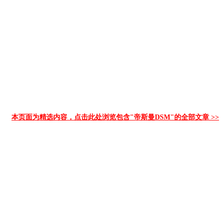
本页面为精选内容，点击此处浏览包含"帝斯曼DSM"的全部文章 >>