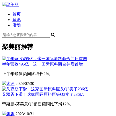
首页
资讯
活动
聚美丽推荐
半年营收495亿，这一国际原料商合并后首增
上半年销售额同比增长2%。
沐沐
2024/07/30
又双叒下滑！这家国际原料巨头Q3卖了236亿
帝斯曼-芬美意Q3销售额同比下滑12%。
飘飘
2023/10/31