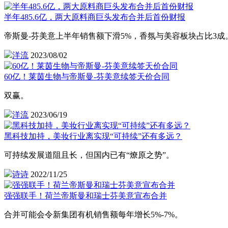
半年485.6亿，两大原料商巨头发布合并后首份财报
帝斯曼-芬美意上半年销售额下滑5%，香氛与美容板块占比3成
洋流
2023/08/02
60亿！莱茵生物与帝斯曼-芬美意续签天价合同
双赢。
洋流
2023/06/19
黑科技加持，美妆行业离实现“可持续”还有多远？
可持续发展道阻且长，但国内已有“燎原之势”。
诗诗
2022/11/25
强强联手！荷兰帝斯曼和瑞士芬美意宣布合并
合并可能会令新集团有机销售额每年增长5%-7%。