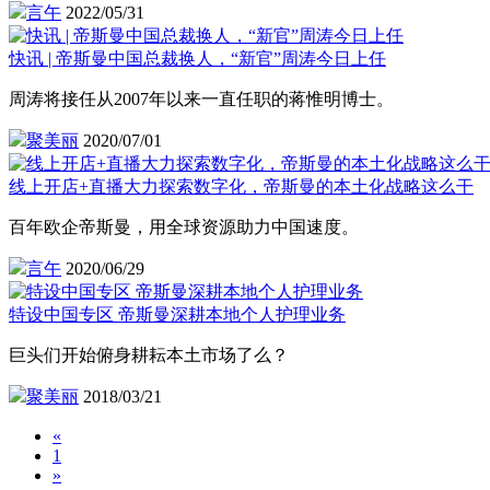
言午
2022/05/31
快讯 | 帝斯曼中国总裁换人，“新官”周涛今日上任
周涛将接任从2007年以来一直任职的蒋惟明博士。
聚美丽
2020/07/01
线上开店+直播大力探索数字化，帝斯曼的本土化战略这么干
百年欧企帝斯曼，用全球资源助力中国速度。
言午
2020/06/29
特设中国专区 帝斯曼深耕本地个人护理业务
巨头们开始俯身耕耘本土市场了么？
聚美丽
2018/03/21
«
1
»