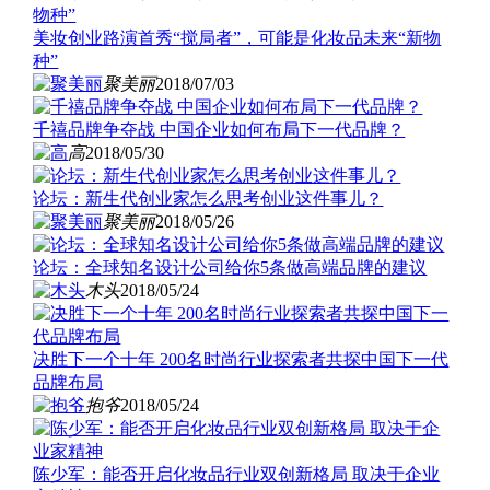
美妆创业路演首秀“搅局者”，可能是化妆品未来“新物
种”
聚美丽
2018/07/03
千禧品牌争夺战 中国企业如何布局下一代品牌？
高
2018/05/30
论坛：新生代创业家怎么思考创业这件事儿？
聚美丽
2018/05/26
论坛：全球知名设计公司给你5条做高端品牌的建议
木头
2018/05/24
决胜下一个十年 200名时尚行业探索者共探中国下一代
品牌布局
抱爷
2018/05/24
陈少军：能否开启化妆品行业双创新格局 取决于企业