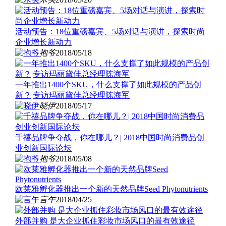
活动预告：18位重磅嘉宾、5场对话与演讲，探索时尚
企业增长新动力
抱爷
2018/05/18
一年推出1400个SKU，什么支撑了如此规模的产品创
新？|专访玛丽黛佳总经理陈海军
晓伊
2018/05/17
千禧品牌争夺战，你在哪儿？| 2018中国时尚消费品创
业创新国际论坛
抱爷
2018/05/08
欧莱雅孵化器推出一个新的天然品牌Seed Phytonutrients
言午
2018/04/25
外部并购 是大企业抓住彩妆市场风口的最有效途径