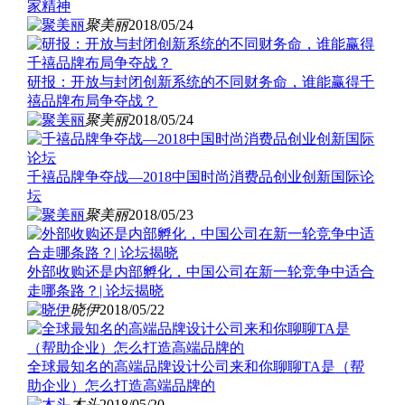
家精神
聚美丽
2018/05/24
研报：开放与封闭创新系统的不同财务命，谁能赢得千
禧品牌布局争夺战？
聚美丽
2018/05/24
千禧品牌争夺战—2018中国时尚消费品创业创新国际论
坛
聚美丽
2018/05/23
外部收购还是内部孵化，中国公司在新一轮竞争中适合
走哪条路？| 论坛揭晓
晓伊
2018/05/22
全球最知名的高端品牌设计公司来和你聊聊TA是（帮
助企业）怎么打造高端品牌的
木头
2018/05/20