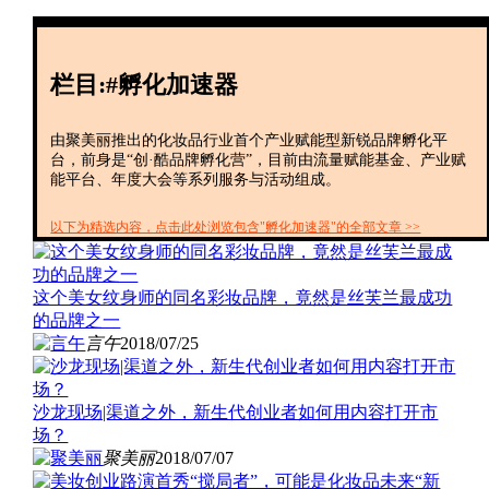
创投+
数聚
全资
栏目:#孵化加速器
IPO
财报
由聚美丽推出的化妆品行业首个产业赋能型新锐品牌孵化平
台，前身是“创·酷品牌孵化营”，目前由流量赋能基金、产业赋
能平台、年度大会等系列服务与活动组成。
以下为精选内容，点击此处浏览包含"孵化加速器"的全部文章 >>
这个美女纹身师的同名彩妆品牌，竟然是丝芙兰最成功
的品牌之一
言午
2018/07/25
沙龙现场|渠道之外，新生代创业者如何用内容打开市
场？
聚美丽
2018/07/07