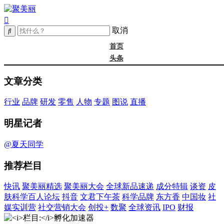
取消
首页
头条
精选
文章分类
年度大会
新品
行业
品牌
研发
零售
人物
专题
图说
直播
成分
谈资@夏天
明星记者
皮肤科学
抖音
@夏天同学
文君下午茶
推荐栏目
科学品牌
东方香
快讯
聚美丽精选
聚美丽大会
全球新品速递
成分特辑
谈资
皮
中国妆
肤科学百人论坛
抖音
文君下午茶
科学品牌
东方香
中国妆
社
实训营
媒实训营
社交营销大会
创投+
数聚
全球资讯
IPO
财报
社媒大会