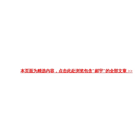
本页面为精选内容，点击此处浏览包含"郝宇"的全部文章 >>