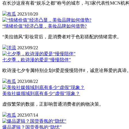
在长沙这座有着“娱乐之都”称号的城市，与3家代表性MCN
布瓜
2023/10/20
“情绪价值”经济凸显，美妆品牌如何借势?
“美拉德风”彩妆背后，是消费者对于色彩搭配的情绪需求。
洋流
2023/09/22
七夕季，欧诗漫的爱是“慢慢陪伴”
欧诗漫七夕专属特别企划#爱是慢慢陪伴#，诚意诠释爱的真谛
布瓜
2023/08/22
美妆社媒领域到底有多少“虚假”现象？
虚假繁荣的数据，正影响普通消费者的购物决策。
布瓜
2023/07/14
爆品逻辑？国货香氛的“隐忧”