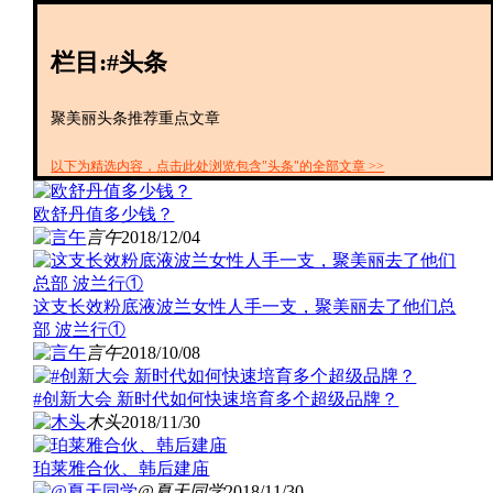
创投+
数聚
栏目:#头条
全资
IPO
财报
聚美丽头条推荐重点文章
以下为精选内容，点击此处浏览包含"头条"的全部文章 >>
欧舒丹值多少钱？
言午
2018/12/04
这支长效粉底液波兰女性人手一支，聚美丽去了他们总
部 波兰行①
言午
2018/10/08
#创新大会 新时代如何快速培育多个超级品牌？
木头
2018/11/30
珀莱雅合伙、韩后建庙
@夏天同学
2018/11/30