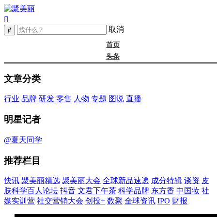
取消
首页
头条
精选
文章分类
年度大会
新品
行业
品牌
研发
零售
人物
专题
图说
直播
成分
谈资@夏天
明星记者
皮肤科学
抖音
@夏天同学
文君下午茶
推荐栏目
科学品牌
东方香
快讯
聚美丽精选
聚美丽大会
全球新品速递
成分特辑
谈资
皮
中国妆
肤科学百人论坛
抖音
文君下午茶
科学品牌
东方香
中国妆
社
实训营
媒实训营
社交营销大会
创投+
数聚
全球资讯
IPO
财报
社媒大会