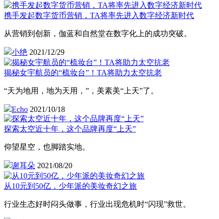
携手发起数字货币营销，TA将率先进入数字经济新时代
从营销到创新，伽蓝和自然堂在数字化上的成功突破。
小绝
2021/12/29
揭秘女宇航员的“梳妆台”！TA将助力太空抗老
“天为地用，地为天用，”，美素美“上天”了。
Echo
2021/10/18
探索太空近十年，这个品牌再度“上天”
仰望星空，也脚踏实地。
谢耳朵
2021/08/20
从10元到50亿，少年派的美妆奇幻之旅
行业生态好时闷头做事，行业出现危机时“闪现”救世。