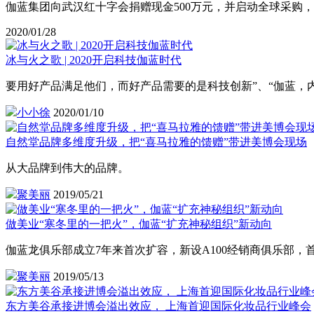
伽蓝集团向武汉红十字会捐赠现金500万元，并启动全球采购
2020/01/28
冰与火之歌 | 2020开启科技伽蓝时代
要用好产品满足他们，而好产品需要的是科技创新”、“伽蓝，
小小徐
2020/01/10
自然堂品牌多维度升级，把“喜马拉雅的馈赠”带进美博会现场
从大品牌到伟大的品牌。
聚美丽
2019/05/21
做美业“寒冬里的一把火”，伽蓝“扩充神秘组织”新动向
伽蓝龙俱乐部成立7年来首次扩容，新设A100经销商俱乐部，
聚美丽
2019/05/13
东方美谷承接进博会溢出效应， 上海首迎国际化妆品行业峰会