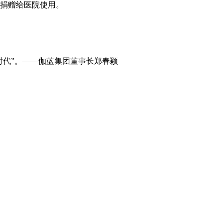
要捐赠给医院使用。
时代”。——伽蓝集团董事长郑春颖