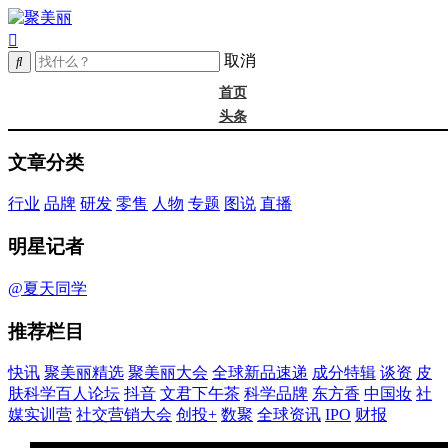
取消
首页
头条
精选
文章分类
年度大会
新品
行业
品牌
研发
零售
人物
专题
图说
直播
成分
谈资@夏天
明星记者
皮肤科学
抖音
@夏天同学
文君下午茶
推荐栏目
科学品牌
东方香
快讯
聚美丽精选
聚美丽大会
全球新品速递
成分特辑
谈资
皮
中国妆
肤科学百人论坛
抖音
文君下午茶
科学品牌
东方香
中国妆
社
实训营
媒实训营
社交营销大会
创投+
数聚
全球资讯
IPO
财报
社媒大会