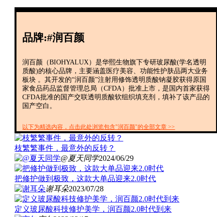
创投+
数聚
全资
品牌:#润百颜
IPO
财报
润百颜（BIOHYALUX）是华熙生物旗下专研玻尿酸(学名透明
质酸)的核心品牌，主要涵盖医疗美容、功能性护肤品两大业务
板块 。其开发的“润百颜”注射用修饰透明质酸钠凝胶获得原国
家食品药品监督管理总局（CFDA）批准上市，是国内首家获得
CFDA批准的国产交联透明质酸软组织填充剂，填补了该产品的
国产空白。
以下为精选内容，点击此处浏览包含"润百颜"的全部文章 >>
枝繁繁事件，最意外的反转？
@夏天同学
2024/06/29
把修护做到极致，这款大单品迎来2.0时代
谢耳朵
2023/07/28
定义玻尿酸科技修护美学，润百颜2.0时代到来