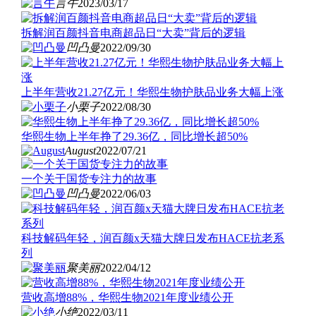
言午
2023/03/17
拆解润百颜抖音电商超品日“大卖”背后的逻辑
凹凸曼
2022/09/30
上半年营收21.27亿元！华熙生物护肤品业务大幅上涨
小栗子
2022/08/30
华熙生物上半年挣了29.36亿，同比增长超50%
August
2022/07/21
一个关于国货专注力的故事
凹凸曼
2022/06/03
科技解码年轻，润百颜x天猫大牌日发布HACE抗老系
列
聚美丽
2022/04/12
营收高增88%，华熙生物2021年度业绩公开
小绝
2022/03/11