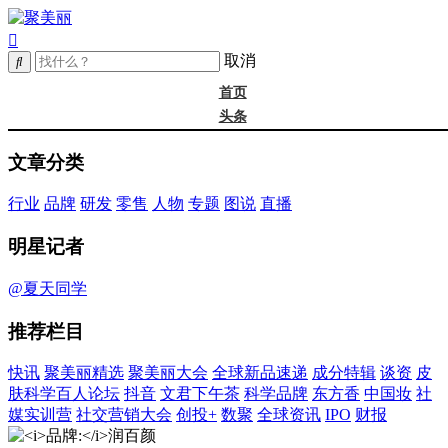
取消
首页
头条
精选
文章分类
年度大会
新品
行业
品牌
研发
零售
人物
专题
图说
直播
成分
谈资@夏天
明星记者
皮肤科学
抖音
@夏天同学
文君下午茶
推荐栏目
科学品牌
东方香
快讯
聚美丽精选
聚美丽大会
全球新品速递
成分特辑
谈资
皮
中国妆
肤科学百人论坛
抖音
文君下午茶
科学品牌
东方香
中国妆
社
实训营
媒实训营
社交营销大会
创投+
数聚
全球资讯
IPO
财报
社媒大会