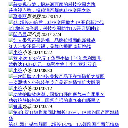
获央视点赞，揭秘润百颜的科技突围之路
聚美丽
2022/01/12
4年增长20倍后，科技突围助力TA开启新时代
凹凸曼
2021/12/24
红人带货还是带祸，品牌传播面临新挑战
小绝
2021/10/22
营收达19.37亿元！华熙生物上半年营利双升
小绝
2021/08/30
一次即抛？小包装美妆产品正在悄悄扩大版图
小绝
2021/07/12
功效护肤掀热潮，国货自强的底气来自哪里？
娅菲
2021/03/29
第4年双11销售额同比增长137%，TA领跑国产面部精华